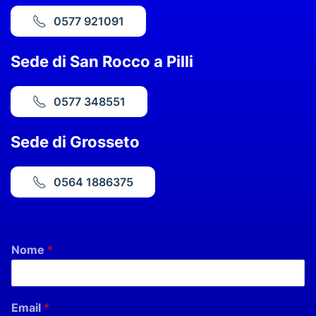
0577 921091
Sede di San Rocco a Pilli
0577 348551
Sede di Grosseto
0564 1886375
Nome
*
Email
*