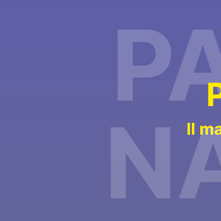
P
N
Il m