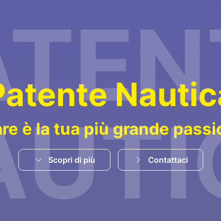
ATEN
P
a
t
e
n
t
e
N
a
u
t
i
c
AUTI
are è la tua più grande pass
Scopri di più
Contattaci