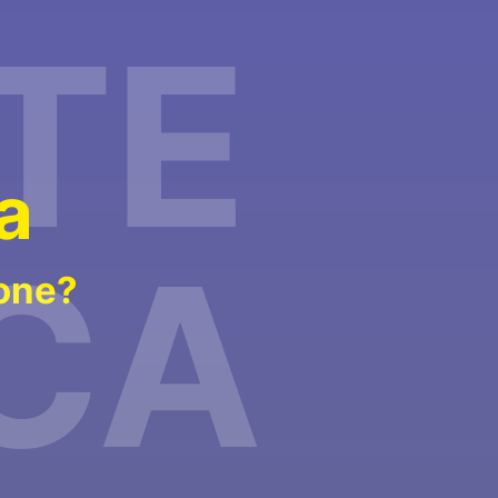
TE
a
CA
ione?