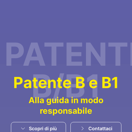
PATENT
B/B1
P
a
t
e
n
t
e
B
e
B
1
Alla guida in modo
responsabile
Scopri di più
Contattaci