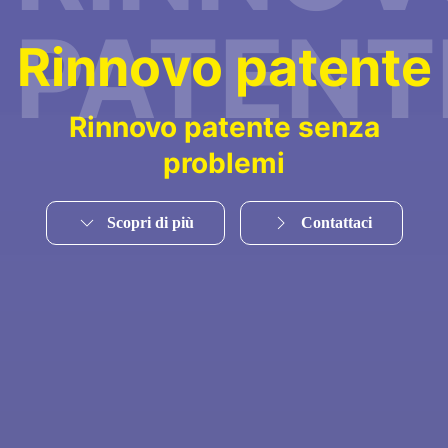
PATENT
R
i
n
n
o
v
o
p
a
t
e
n
t
e
Rinnovo patente senza
problemi
Scopri di più
Contattaci