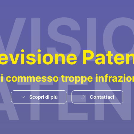
VISI
e
v
i
s
i
o
n
e
P
a
t
e
ATEN
i commesso troppe infrazio
Scopri di più
Contattaci