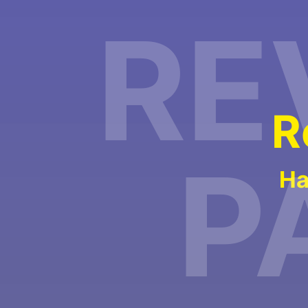
RE
R
P
Ha