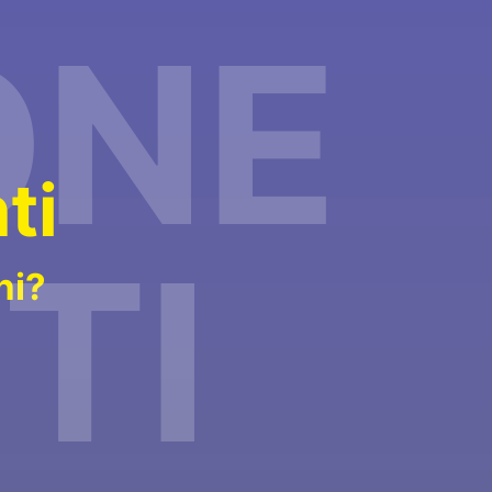
ONE
n
t
i
TI
ni?