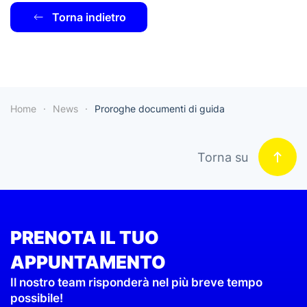
Torna indietro
Home
News
Proroghe documenti di guida
Torna su
PRENOTA IL TUO
APPUNTAMENTO
Il nostro team risponderà nel più breve tempo
possibile!