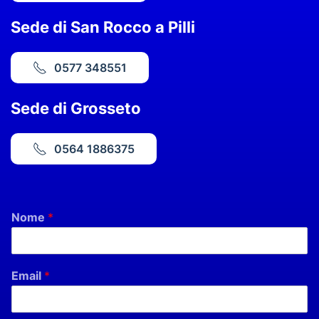
Sede di San Rocco a Pilli
0577 348551
Sede di Grosseto
0564 1886375
Nome
*
Email
*