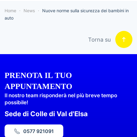
Home
News
Nuove norme sulla sicurezza dei bambini in
auto
Torna su
PRENOTA IL TUO
APPUNTAMENTO
Il nostro team risponderà nel più breve tempo
possibile!
Sede di Colle di Val d'Elsa
0577 921091